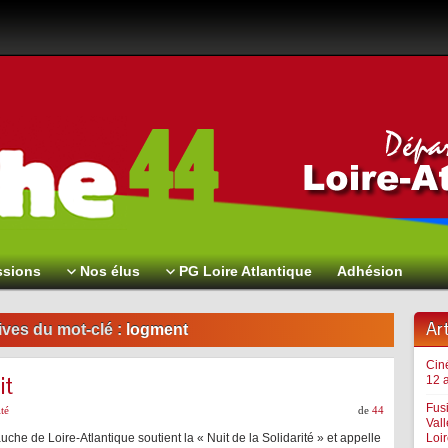
sions
Nos élus
PG Loire Atlantique
Adhésion
Ar
ves du mot-clé :
logment
Cin
it
12 a
Fus
té
de
44
Val
uche de Loire-Atlantique soutient la « Nuit de la Solidarité » et appelle
Loir