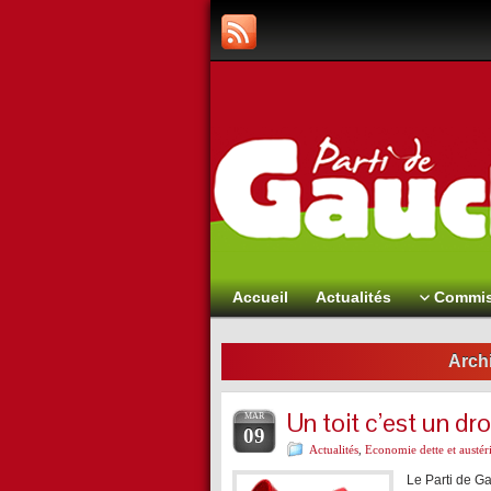
Accueil
Actualités
Commis
Archi
Un toit c’est un dro
MAR
09
Actualités
,
Economie dette et austéri
Le Parti de Ga