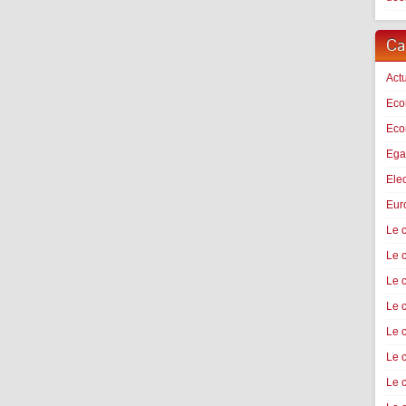
Ca
Actu
Eco
Econ
Ega
Ele
Eur
Le c
Le 
Le 
Le 
Le c
Le 
Le 