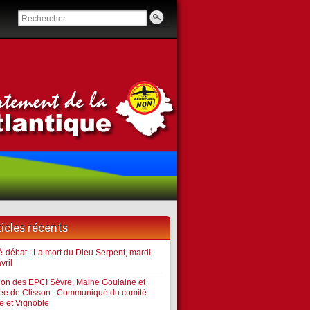
ticles récents
é-débat : La mort du Dieu Serpent, mardi
vril
ion des EPCI Sèvre, Maine Goulaine et
lée de Clisson : Communiqué du comité
e et Vignoble