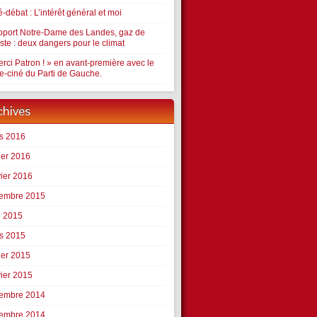
-débat : L’intérêt général et moi
oport Notre-Dame des Landes, gaz de
ste : deux dangers pour le climat
rci Patron ! » en avant-première avec le
le-ciné du Parti de Gauche.
chives
s 2016
ier 2016
vier 2016
embre 2015
l 2015
s 2015
ier 2015
vier 2015
embre 2014
embre 2014