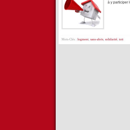
à y participer
Mots-Clés :
logment
,
sans-abris
,
solidarité
,
toit