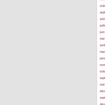
oct
sep
aoû
juil
jui
mai
avri
mar
jan
nov
oct
sep
mai
déc
sep
déc