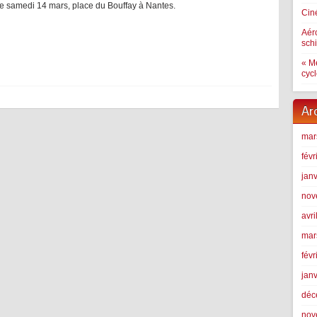
 le samedi 14 mars, place du Bouffay à Nantes.
Ciné
Aér
schi
« Me
cyc
Ar
mar
févr
jan
nov
avri
mar
févr
jan
déc
nov