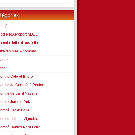
tégories
alités
logie et Aéroport NDDL
omie dette et austérité
lité femmes – hommes
ctions
ope
omité Côte et Brière
comité de Guéméné Penfao
comité de Saint Nazaire
comité Jade et Retz
omité Lac et Loire
comité Loire et Vignoble
comité Nantes Nord Loire