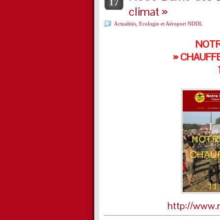
17
climat »
Actualités
,
Ecologie et Aéroport NDDL
NOTR
» CHAUFFE 
http://www.