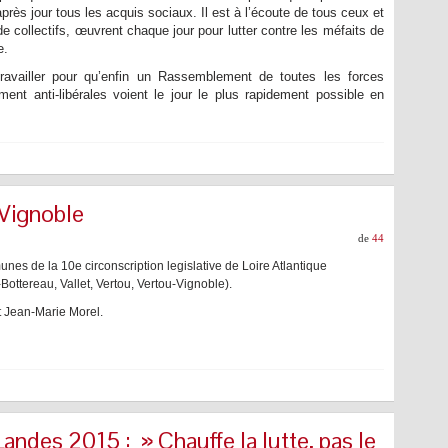
 après jour tous les acquis sociaux. Il est à l’écoute de tous ceux et
de collectifs, œuvrent chaque jour pour lutter contre les méfaits de
e.
ravailler pour qu’enfin un Rassemblement de toutes les forces
ment anti-libérales voient le jour le plus rapidement possible en
 Vignoble
de
44
nes de la 10e circonscription legislative de Loire Atlantique
Bottereau, Vallet, Vertou, Vertou-Vignoble).
t Jean-Marie Morel.
des 2015 : » Chauffe la lutte, pas le