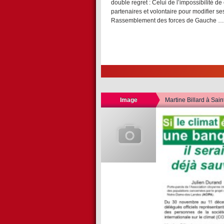
double regret : Celui de l’impossibilité d
partenaires et volontaire pour modifier se
Rassemblement des forces de Gauche …
Voir l'article entier
Image
Martine Billard à Sai