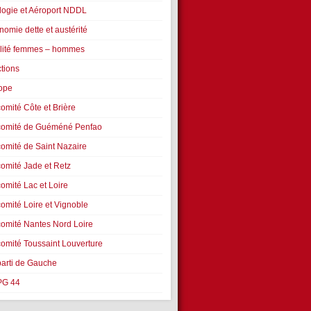
logie et Aéroport NDDL
omie dette et austérité
lité femmes – hommes
ctions
ope
omité Côte et Brière
comité de Guéméné Penfao
comité de Saint Nazaire
comité Jade et Retz
omité Lac et Loire
comité Loire et Vignoble
comité Nantes Nord Loire
comité Toussaint Louverture
parti de Gauche
PG 44