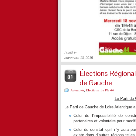
Publié le :
novembre 13, 2015
Élections Régionale
NOV
01
de Gauche
Actualités
,
Elections
,
Le PG 44
Le Parti de
Le Parti de Gauche de Loire Atlantique a 
Celui de l’impossibilité de cons
partenaires et volontaire pour modif
Celui du constat qu’il n’y aura
existe dans d’autres régions tell