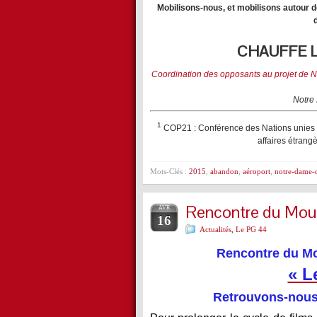
Mobilisons-nous, et mobilisons autour d
CHAUFFE L
Coordination des opposants au projet de N
Notre
1
COP21 : Conférence des Nations unies sur
affaires étran
Mots-Clés :
2015
,
abandon
,
aéroport
,
notre-dame-d
Rencontre du Mou
AVR
16
Actualités
,
Le PG 44
Rencontre du Mo
« L
Retrouvons-nous