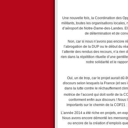
Une nouvelle fois, la Coordination des Opp
militants, toutes les organisations locales,
d’aéroport de Notre-Dame-des-Landes. Ell
de détermination et de convi
Non, car si nous n’avons pas encore ré
l’abrogation de la DUP ou le début du r
l’attente des rendus des recours, n’a rien
rien dans la répétition rituelle d’une genti
notre solidarité et le rappo
Oui, un de trop, car le projet aurait dû
discours selon lesquels la France (et ses 
dans la lutte contre le réchauffement clim
motrice de l’accord qui doit sortir de la 
conforment enfin aux discours ! Nous 
importants sur le chemin de la COP21 :
L’année 2014 a été riche en projets, en ex
Nous avons encore démonté les mensonges 
ou encore de la création d’emplois qu