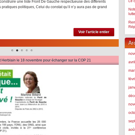
Le 
e construire une liste Front De Gauche respectueuse des différents
s pratiques politiques, Celui du constat qu’il n’y aura pas de grand
Not
lutt
Ren
Rép
Voir l'article entier
Ar
nov
nt Herblain le 18 novembre pour échanger sur la COP 21
avri
mar
févr
jan
déc
nov
oct
sep
aoû