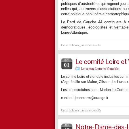
politiques d’austérité et qui rognent jour
celles qui, au travers d’associations ou 
cette politique néo-libérale catastrophiqu
Le Parti de Gauche 44 continuera à t
démocratiques, écologistes et véritable
Loire-Atlantique.
Cet article n'a pas de mots-clés
Le comité Loire et
NOV
01
Le comité Loire et Vignoble
Le comité Loire et vignoble inclus les commu
(Aigrefeuille-sur-Maine, Clisson, Le Loroux-
Les co-secretaires sont : Marion Le Corre e
contact : jeanmarm@orange.fr
Cet article n'a pas de mots-clés
Notre-Dame-des-Lan
AVR