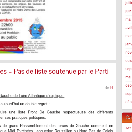
juil
jui
mai
avri
mar
jan
nov
oct
s – Pas de liste soutenue par le Parti
sep
mai
déc
de
44
sep
 Gauche de
Loire Atlantique
s’explique
déc
aujourd’hui un double regret :
truire une liste Front De Gauche respectueuse des différents
Ca
ier ses pratiques politiques,
 pas de grand Rassemblement des forces de Gauche comme il en
Actu
es que Midi Pyrénées Languedoc Roussillon ou Nord Pas de Calais