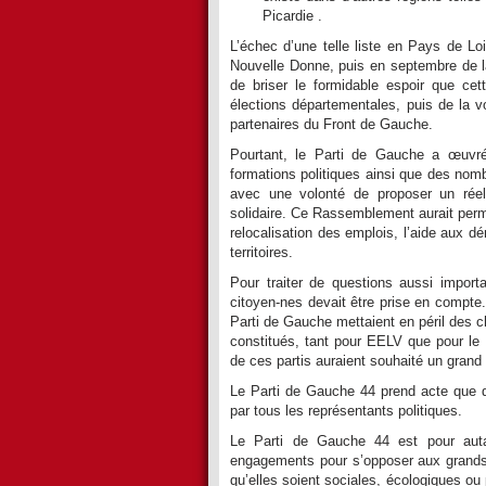
Picardie .
L’échec d’une telle liste en Pays de Lo
Nouvelle Donne, puis en septembre de la
de briser le formidable espoir que ce
élections départementales, puis de la 
partenaires du Front de Gauche.
Pourtant, le Parti de Gauche a œuvré
formations politiques ainsi que des nomb
avec une volonté de proposer un réel
solidaire. Ce Rassemblement aurait perm
relocalisation des emplois, l’aide aux dé
territoires.
Pour traiter de questions aussi importa
citoyen-nes devait être prise en compte
Parti de Gauche mettaient en péril des ch
constitués, tant pour EELV que pour le
de ces partis auraient souhaité un gran
Le Parti de Gauche 44 prend acte que de
par tous les représentants politiques.
Le Parti de Gauche 44 est pour autan
engagements pour s’opposer aux grands p
qu’elles soient sociales, écologiques ou 