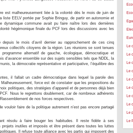
Eco
ire est malheureusement liée à la volonté dès le mois de juin de
Econ
 liste EELV portée par Sophie Bringuy, de partir en autonomie et
Ega
tte dynamique commune avait pu faire naître lors des dernières
volonté hégémonique finale du PCF lors des discussions avec les
Ele
Eur
 depuis le mois d’avril dernier au rapprochement de ces cinq
Le c
reux collectifs citoyens de la région. Les réunions se sont tenues
 programme alternatif de gauche, écologique, démocratique et
Le 
is d’avancer ensemble sur des sujets sensibles tels que NDDL, la
Le 
munis, la démocratie représentative et participative, l’équilibre des
Le 
ntes, il fallait un cadre démocratique dans lequel la parole des
Le c
. Malheureusement, force est de constater que les propositions du
Le 
oix politiques, des stratégies d’appareil et de personnes déjà bien
 PCF. Nous le regrettons doublement, car de nombreux adhérents
Le 
d Rassemblement de nos forces respectives.
Le 
 vouloir faire de la politique autrement n’est pas encore partagé
Le 
t résolu à faire bouger les habitudes. Il reste fidèle à ses
Le 
rojets inutiles et imposés et être présent dans toutes les luttes
politiques. Il refuse toute alliance avec les partis qui imposent des