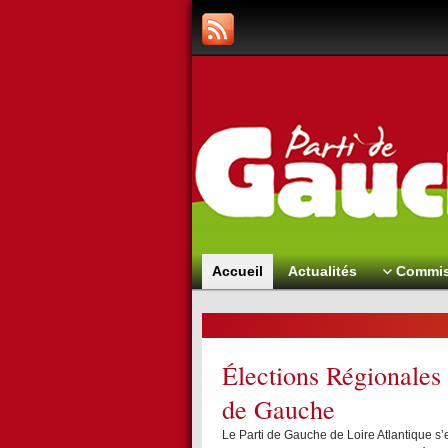
Accueil
Actualités
Commis
 novembre pour
Élections Régionales 
de Gauche
Le Parti de Gauche de Loire Atlantique s’