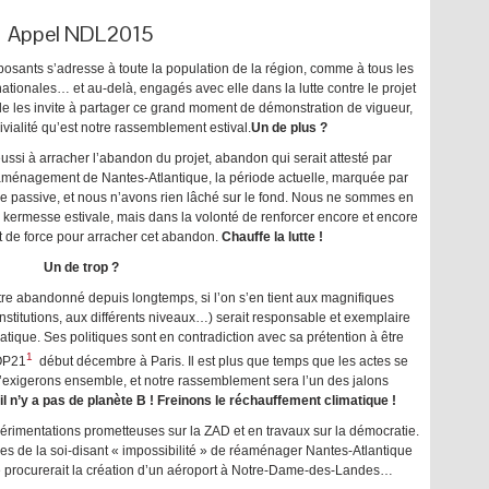
Appel NDL2015
osants s’adresse à toute la population de la région, comme à tous les
 nationales… et au-delà, engagés avec elle dans la lutte contre le projet
e les invite à partager ce grand moment de démonstration de vigueur,
vialité qu’est notre rassemblement estival.
Un de plus ?
ussi à arracher l’abandon du projet, abandon qui serait attesté par
éaménagement de Nantes-Atlantique, la période actuelle, marquée par
 de passive, et nous n’avons rien lâché sur le fond. Nous ne sommes en
lle kermesse estivale, mais dans la volonté de renforcer encore et encore
rt de force pour arracher cet abandon.
Chauffe la lutte !
Un de trop ?
 être abandonné depuis longtemps, si l’on s’en tient aux magnifiques
institutions, aux différents niveaux…) serait responsable et exemplaire
atique. Ses politiques sont en contradiction avec sa prétention à être
1
COP21
début décembre à Paris. Il est plus que temps que les actes se
l’exigerons ensemble, et notre rassemblement sera l’un des jalons
il n’y a pas de planète B ! Freinons le réchauffement climatique !
périmentations prometteuses sur la ZAD et en travaux sur la démocratie.
de la soi-disant « impossibilité » de réaménager Nantes-Atlantique
e procurerait la création d’un aéroport à Notre-Dame-des-Landes…