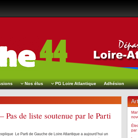
sions
Nos élus
PG Loire Atlantique
Adhésion
Ar
– Pas de liste soutenue par le Parti
Le 
Mart
nov
Le com
Éle
(Aigre
par
explique Le Parti de Gauche de Loire Atlantique a aujourd’hui un
: Mari