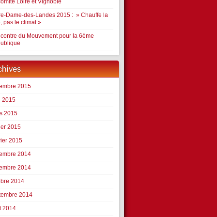
comité Loire et Vignoble
re-Dame-des-Landes 2015 : » Chauffe la
e, pas le climat »
contre du Mouvement pour la 6ème
ublique
chives
embre 2015
l 2015
s 2015
ier 2015
vier 2015
embre 2014
embre 2014
obre 2014
tembre 2014
t 2014