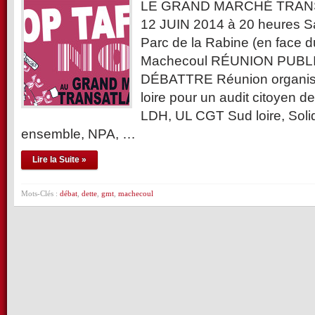
LE GRAND MARCHÉ TRAN
12 JUIN 2014 à 20 heures Sa
Parc de la Rabine (en face 
Machecoul RÉUNION PUBL
DÉBATTRE Réunion organisée
loire pour un audit citoyen d
LDH, UL CGT Sud loire, Soli
ensemble, NPA, …
Lire la Suite »
Mots-Clés :
débat
,
dette
,
gmt
,
machecoul