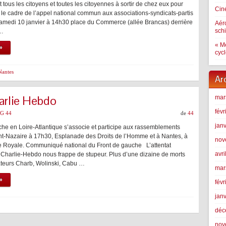
t tous les citoyens et toutes les citoyennes à sortir de chez eux pour
Ciné
 le cadre de l’appel national commun aux associations-syndicats-partis
 samedi 10 janvier à 14h30 place du Commerce (allée Brancas) derrière
Aér
schi
 …
« Me
»
cyc
Nantes
Ar
arlie Hebdo
mar
févr
PG 44
de
44
jan
che en Loire-Atlantique s’associe et participe aux rassemblements
nt-Nazaire à 17h30, Esplanade des Droits de l’Homme et à Nantes, à
nov
e Royale. Communiqué national du Front de gauche L’attentat
avri
e Charlie-Hebdo nous frappe de stupeur. Plus d’une dizaine de morts
ateurs Charb, Wolinski, Cabu …
mar
»
févr
jan
déc
nov