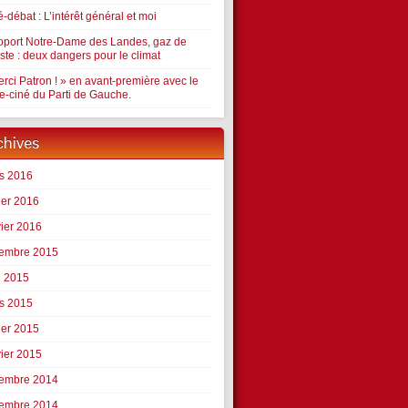
-débat : L’intérêt général et moi
oport Notre-Dame des Landes, gaz de
ste : deux dangers pour le climat
rci Patron ! » en avant-première avec le
le-ciné du Parti de Gauche.
chives
s 2016
ier 2016
vier 2016
embre 2015
l 2015
s 2015
ier 2015
vier 2015
embre 2014
embre 2014