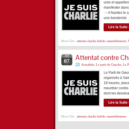
unie et appellen
manifester dans
: – A Nantes le
une banderole
Lire la Suite 
Mots-Clés :
attentat charlie-hebdo rassemblement
,
Attentat contre Ch
JAN
07
Actualités
,
Le parti de Gauche
,
Le 
Le Parti de Gau
organisés à Sai
18 heures, plac
meurtrier contr
dont les dessin
Lire la Suite 
Mots-Clés :
attentat charlie-hebdo rassemblement