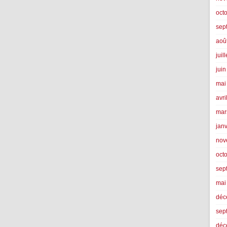
oct
sep
aoû
juil
jui
mai
avri
mar
jan
nov
oct
sep
mai
déc
sep
déc