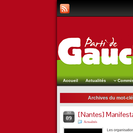
Accueil
Actualités
Commis
Archives du mot-clé
[Nantes] Manifesta
JAN
09
Actualités
Les organisatio