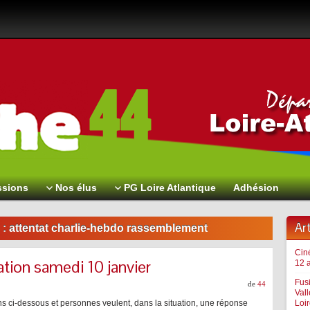
sions
Nos élus
PG Loire Atlantique
Adhésion
Ar
 :
attentat charlie-hebdo rassemblement
Cin
tion samedi 10 janvier
12 a
Fus
de
44
Val
ns ci-dessous et personnes veulent, dans la situation, une réponse
Loir