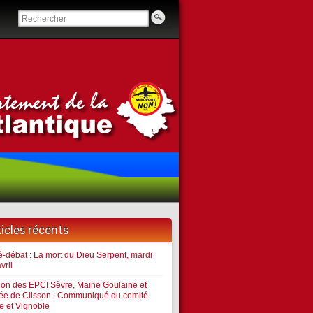
ticles récents
é-débat : La mort du Dieu Serpent, mardi
vril
ion des EPCI Sèvre, Maine Goulaine et
lée de Clisson : Communiqué du comité
e et Vignoble