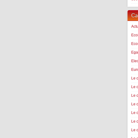
Ca
Actu
Eco
Econ
Ega
Ele
Eur
Le c
Le 
Le 
Le 
Le c
Le 
Le 