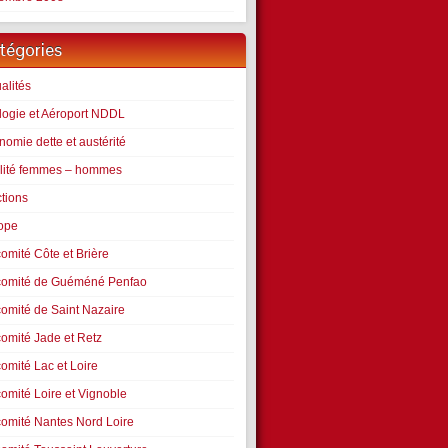
tégories
alités
logie et Aéroport NDDL
omie dette et austérité
lité femmes – hommes
ctions
ope
omité Côte et Brière
comité de Guéméné Penfao
comité de Saint Nazaire
comité Jade et Retz
omité Lac et Loire
comité Loire et Vignoble
comité Nantes Nord Loire