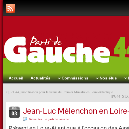
Accueil
Actualités
Commissions
Nos élus
«
[FdG44] mobilisation pour la venue du Premier Ministre en Loire-Atlantique
[PG44] STX S
Jean-Luc Mélenchon en Loire
DÉC
03
Actualités
,
Le parti de Gauche
Présent en Loire-Atlantique à l’occasion des As